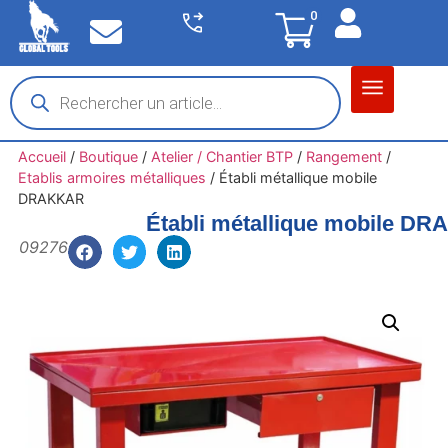
0
Matériel garage
Auto / Moto / PL
Chantier BTP
Accueil
/
Boutique
/
Atelier / Chantier BTP
/
Rangement
/
Etablis armoires métalliques
/
Établi métallique mobile
DRAKKAR
Établi métallique mobile D
09276