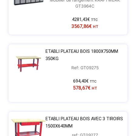
Mobilier de rangement KRAFTWERK
GT3964C
4281,43
€
TTC
3567,86
€
HT
ETABLI PLATEAU BOIS 1800X750MM
350KG
Ref: GT09275
694,40
€
TTC
578,67
€
HT
ETABLI PLATEAU BOIS AVEC 3 TIROIRS
1500X640MM
ref: GT09277