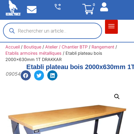
0
Matériel garage
Auto / Moto / PL
Chantier BTP
Accueil
/
Boutique
/
Atelier / Chantier BTP
/
Rangement
/
Etablis armoires métalliques
/
Etabli plateau bois
2000x630mm 1T DRAKKAR
Etabli plateau bois 2000x630mm
09054