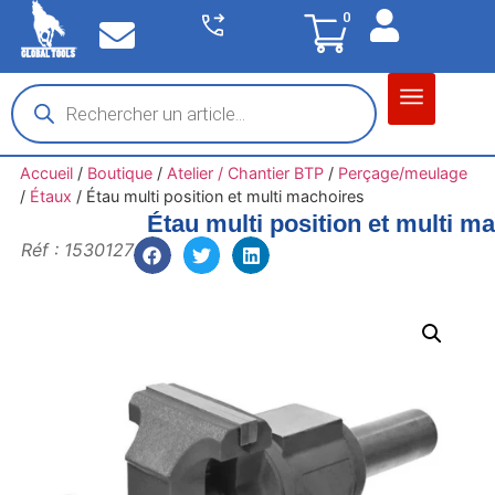
0
Matériel garage
Auto / Moto / PL
Chantier BTP
Accueil
/
Boutique
/
Atelier / Chantier BTP
/
Perçage/meulage
/
Étaux
/
Étau multi position et multi machoires
Étau multi position et multi m
Réf : 1530127