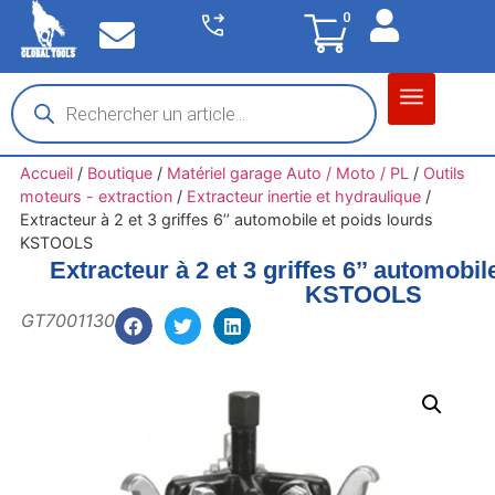
0
Matériel garage
Auto / Moto / PL
Chantier BTP
Accueil
/
Boutique
/
Matériel garage Auto / Moto / PL
/
Outils
moteurs - extraction
/
Extracteur inertie et hydraulique
/
Extracteur à 2 et 3 griffes 6’’ automobile et poids lourds
KSTOOLS
Extracteur à 2 et 3 griffes 6’’ automobil
KSTOOLS
GT7001130