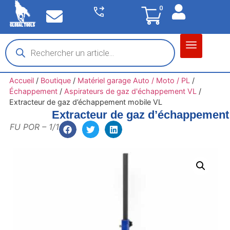
0
Matériel garage
Auto / Moto / PL
Chantier BTP
Accueil
/
Boutique
/
Matériel garage Auto / Moto / PL
/
Échappement
/
Aspirateurs de gaz d'échappement VL
/
Extracteur de gaz d’échappement mobile VL
Extracteur de gaz d’échappement
FU POR – 1/1