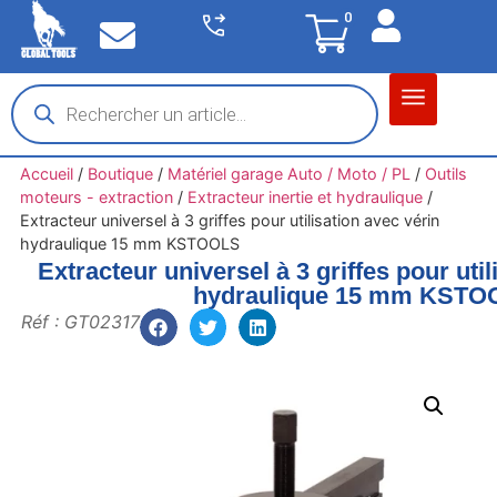
0
Matériel garage
Auto / Moto / PL
Chantier BTP
Accueil
/
Boutique
/
Matériel garage Auto / Moto / PL
/
Outils
moteurs - extraction
/
Extracteur inertie et hydraulique
/
Extracteur universel à 3 griffes pour utilisation avec vérin
hydraulique 15 mm KSTOOLS
Extracteur universel à 3 griffes pour util
hydraulique 15 mm KSTO
Réf : GT02317