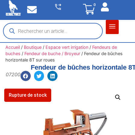
0
Matériel garage
Auto / Moto / PL
Chantier BTP
Accueil
/
Boutique
/
Espace vert irrigation
/
Fendeurs de
buches
/
Fendeur de buche / Broyeur
/
Fendeur de bûches
horizontale 8T sur roues
Fendeur de bûches horizontale 8T
07200
Rupture de stock