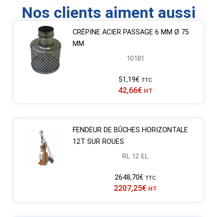
Nos clients aiment aussi
CRÉPINE ACIER PASSAGE 6 MM Ø 75
MM
10181
51,19
€
TTC
42,66
€
HT
FENDEUR DE BÛCHES HORIZONTALE
12T SUR ROUES
RL 12 EL
2648,70
€
TTC
2207,25
€
HT