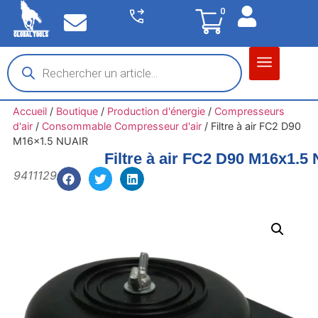
0
Matériel garage
Auto / Moto / PL
Chantier BTP
Accueil
/
Boutique
/
Production d'énergie
/
Compresseurs
d'air
/
Consommable Compresseur d'air
/
Filtre à air FC2 D90
M16x1.5 NUAIR
Filtre à air FC2 D90 M16x1.5
9411129