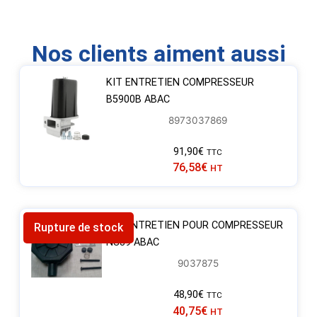
Nos clients aiment aussi
KIT ENTRETIEN COMPRESSEUR
B5900B ABAC
8973037869
91,90
€
TTC
76,58
€
HT
KIT ENTRETIEN POUR COMPRESSEUR
Rupture de stock
NS39 ABAC
9037875
48,90
€
TTC
40,75
€
HT