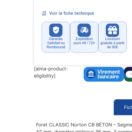
Voir la fiche technique
Garantie
Expédition
Livraison
Satisfait ou
sous 48 / 72h
gratuite à partir
Remboursé
de 90€
[alma-product-
eligibility]
Fic
Foret CLASSIC Norton CB BÉTON – Segmenté
42 mm, diamètre intérieur 36 mm, 3 segment