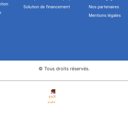
tion
Solution de financement
Nos partenaires
n
Mentions légales
© Tous droits réservés.
nce Web Key Idea Studio
Création de sites WordPress Eleme