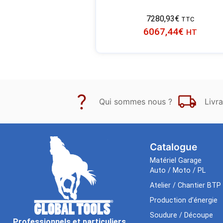
7280,93
€
TTC
6067,44
€
HT
Qui sommes nous ?
Livra
Catalogue
Matériel Garage
Auto / Moto / PL
Atelier / Chantier BTP
Production d’énergie
Soudure / Découpe
Professionnels et particuliers