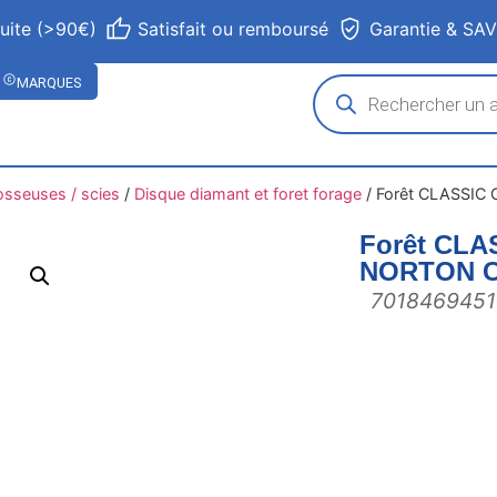
tuite (>90€)
Satisfait ou remboursé
Garantie & SA
MARQUES
osseuses / scies
/
Disque diamant et foret forage
/
Forêt CLASSIC
Forêt CL
NORTON C
7018469451