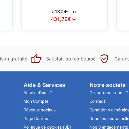
518,04
€
TTC
431,70
€
HT
ison gratuite
Satisfait ou remboursé
Garant
Aide & Services​
Notre société
Besoin d’aide ?
Qui sommes-nous ?
Mon Compte
Contact
Réseaux sociaux
Conditions générale
Page Contact
Données personnell
Politique de cookies (UE)
Nos 3 engagements