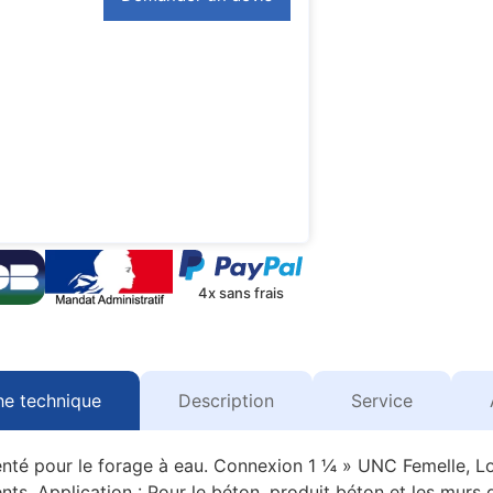
4x sans frais
he technique
Description
Service
 pour le forage à eau. Connexion 1 ¼ » UNC Femelle, Lon
s. Application : Pour le béton, produit béton et les murs