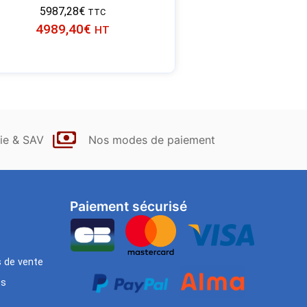
5987,28
€
TTC
4989,40
€
HT
ie & SAV
Nos modes de paiement
Paiement sécurisé
s de vente
es