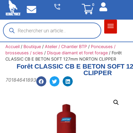
0
Matériel garage
Auto / Moto / PL
Chantier BTP
Accueil
/
Boutique
/
Atelier / Chantier BTP
/
Ponceuses /
brosseuses / scies
/
Disque diamant et foret forage
/
Forêt
CLASSIC CB E BETON SOFT 127mm NORTON CLIPPER
Forêt CLASSIC CB E BETON SOFT 
CLIPPER
70184641893