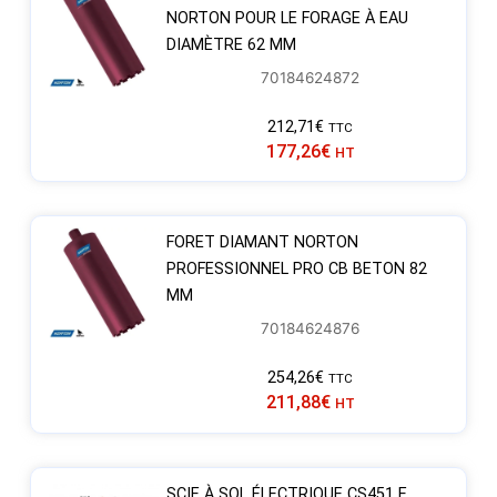
NORTON POUR LE FORAGE À EAU
DIAMÈTRE 62 MM
70184624872
212,71
€
TTC
177,26
€
HT
FORET DIAMANT NORTON
PROFESSIONNEL PRO CB BETON 82
MM
70184624876
254,26
€
TTC
211,88
€
HT
SCIE À SOL ÉLECTRIQUE CS451 E