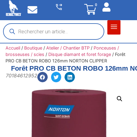
0
Matériel garage
Auto / Moto / PL
Chantier BTP
Accueil
/
Boutique
/
Atelier / Chantier BTP
/
Ponceuses /
brosseuses / scies
/
Disque diamant et foret forage
/
Forêt
PRO CB BETON ROBO 126mm NORTON CLIPPER
Forêt PRO CB BETON ROBO 126mm 
70184612952