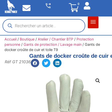
0
Matériel garage
Auto / Moto / PL
Chantier BTP
Accueil
/
Boutique
/
Atelier / Chantier BTP
/
Protection
personne
/
Gants de protection / Lavage main
/
Gants de
docker croûte de cuir et toile T9
Gants de docker croûte de cuir e
Réf GT 21036