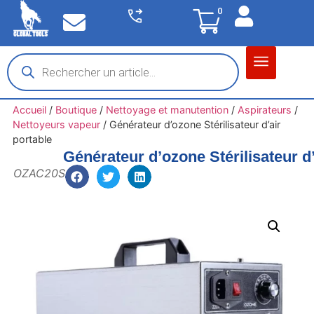
0
Matériel garage
Auto / Moto / PL
Chantier BTP
Accueil
/
Boutique
/
Nettoyage et manutention
/
Aspirateurs
/
Nettoyeurs vapeur
/
Générateur d’ozone Stérilisateur d’air
portable
Générateur d’ozone Stérilisateur d’
OZAC20S