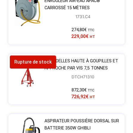
ENROULEUR AIR-EAU APAC®
CARROSSÉ 15 MÈTRES
1731.C4
274,80
€
TTC
229,00
€
HT
CHANDELLES HAUTE À GOUPILLES ET
Rupture de stock
APPROCHE PAR VIS 7,5 TONNES
DTCH71310
872,30
€
TTC
726,92
€
HT
ASPIRATEUR POUSSIÈRE DORSAL SUR
BATTERIE 350W GHIBLI