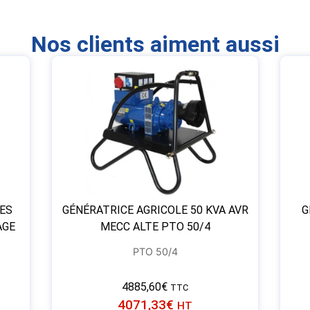
Nos clients aiment aussi
LES
GÉNÉRATRICE AGRICOLE 50 KVA AVR
G
AGE
MECC ALTE PTO 50/4
PTO 50/4
4885,60
€
TTC
4071,33
€
HT