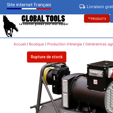
Site internet français
Livraison gra
PRODUITS
La solution globale pour vous équiper
Accueil
/
Boutique
/
Production d'énergie
/
Génératrices agr
Rupture de stock