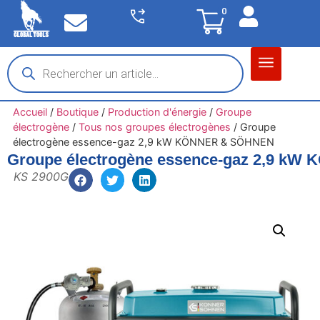
0
Matériel garage
Auto / Moto / PL
Chantier BTP
Accueil
/
Boutique
/
Production d'énergie
/
Groupe
électrogène
/
Tous nos groupes électrogènes
/
Groupe
électrogène essence-gaz 2,9 kW KÖNNER & SÖHNEN
Groupe électrogène essence-gaz 2,9 k
KS 2900G