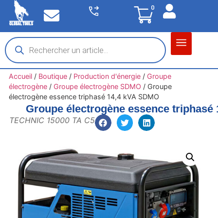
0
Matériel garage
Auto / Moto / PL
Chantier BTP
Accueil
/
Boutique
/
Production d'énergie
/
Groupe
électrogène
/
Groupe électrogène SDMO
/
Groupe
électrogène essence triphasé 14,4 kVA SDMO
Groupe électrogène essence triphasé
TECHNIC 15000 TA C5