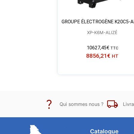
GROUPE ÉLECTROGÈNE K20C5-A
XP-K6M-ALIZÉ
10627,45
€
TTC
8856,21
€
HT
Qui sommes nous ?
Livra
Catalogue