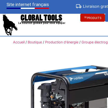
Site internet français
Livraison gra
PRODUITS
La solution globale pour vous équiper
Accueil
/
Boutique
/
Production d'énergie
/
Groupe électro