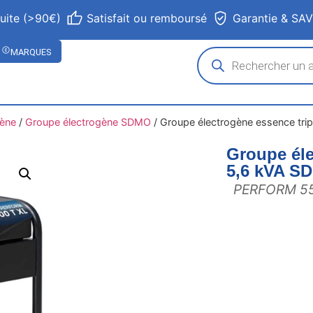
tuite (>90€)
Satisfait ou remboursé
Garantie & SA
MARQUES
gène
/
Groupe électrogène SDMO
/
Groupe électrogène essence tr
Groupe éle
5,6 kVA S
PERFORM 55