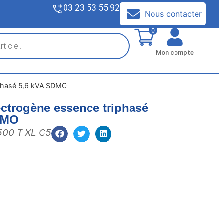
03 23 53 55 92
V
Nous contacter
0
Mon compte
iphasé 5,6 kVA SDMO
ctrogène essence triphasé
DMO
00 T XL C5