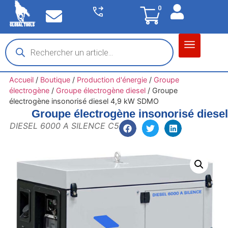
0
Matériel garage
Auto / Moto / PL
Chantier BTP
Accueil
/
Boutique
/
Production d'énergie
/
Groupe
électrogène
/
Groupe électrogène diesel
/
Groupe
électrogène insonorisé diesel 4,9 kW SDMO
Groupe électrogène insonorisé dies
DIESEL 6000 A SILENCE C5