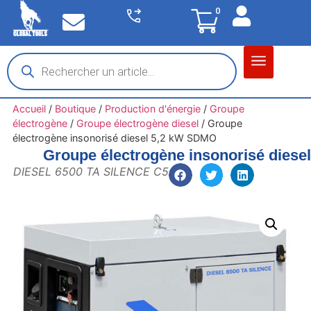
0
Matériel garage
Auto / Moto / PL
Chantier BTP
Accueil
/
Boutique
/
Production d'énergie
/
Groupe
électrogène
/
Groupe électrogène diesel
/
Groupe
électrogène insonorisé diesel 5,2 kW SDMO
Groupe électrogène insonorisé dies
DIESEL 6500 TA SILENCE C5