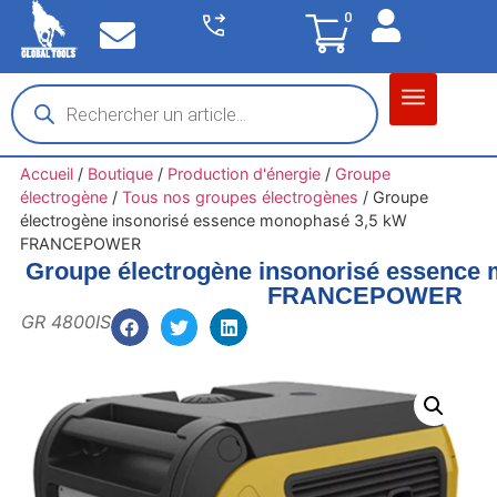
0
Matériel garage
Auto / Moto / PL
Chantier BTP
Accueil
/
Boutique
/
Production d'énergie
/
Groupe
électrogène
/
Tous nos groupes électrogènes
/
Groupe
électrogène insonorisé essence monophasé 3,5 kW
FRANCEPOWER
Groupe électrogène insonorisé essence
FRANCEPOWER
GR 4800IS