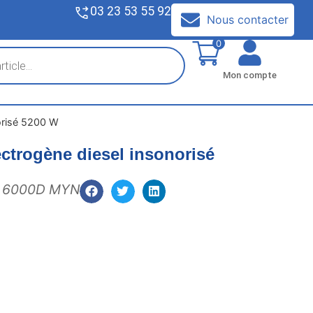
03 23 53 55 92
V
Nous contacter
0
Mon compte
orisé 5200 W
ctrogène diesel insonorisé
 6000D MYN