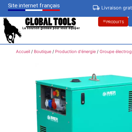
Site internet français
Livraison gra
PRODUITS
La solution globale pour vous équiper
Accueil
/
Boutique
/
Production d'énergie
/
Groupe électro