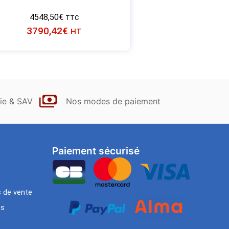
4548,50
€
TTC
3790,42
€
HT
ie & SAV
Nos modes de paiement
Paiement sécurisé
s de vente
es