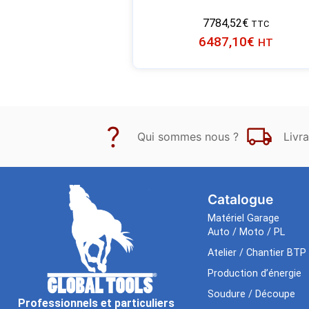
7784,52
€
TTC
6487,10
€
HT
Qui sommes nous ?
Livra
Catalogue
Matériel Garage
Auto / Moto / PL
Atelier / Chantier BTP
Production d’énergie
Soudure / Découpe
Professionnels et particuliers