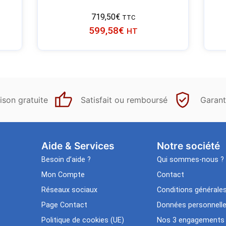
719,50
€
TTC
599,58
€
HT
ison gratuite
Satisfait ou remboursé
Garant
Aide & Services​
Notre société
Besoin d’aide ?
Qui sommes-nous ?
Mon Compte
Contact
Réseaux sociaux
Conditions générale
Page Contact
Données personnell
Politique de cookies (UE)
Nos 3 engagements