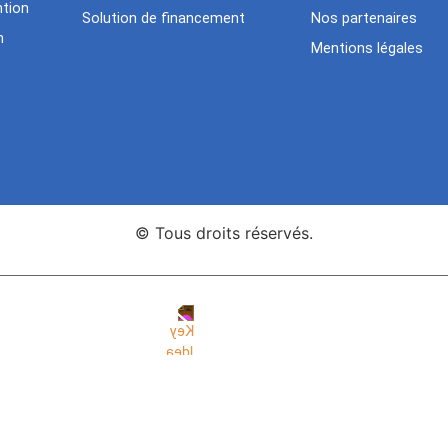
tion
Solution de financement
Nos partenaires
n
Mentions légales
© Tous droits réservés.
nce Web Key Idea Studio
Création de sites WordPress Eleme