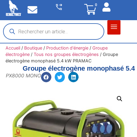
0
Matériel garage
Auto / Moto / PL
Chantier BTP
Accueil
/
Boutique
/
Production d'énergie
/
Groupe
électrogène
/
Tous nos groupes électrogènes
/
Groupe
électrogène monophasé 5.4 kW PRAMAC
Groupe électrogène monophasé 5
PX8000 MONO