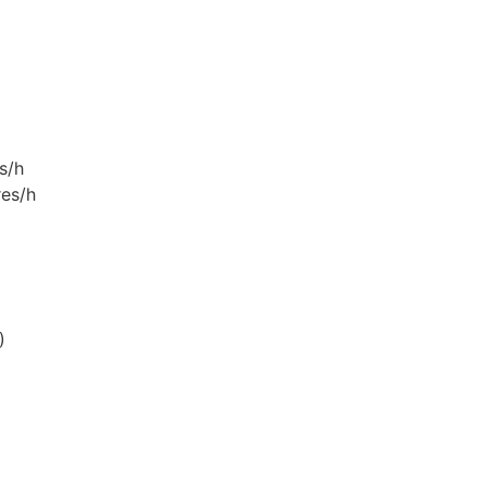
s/h
res/h
)