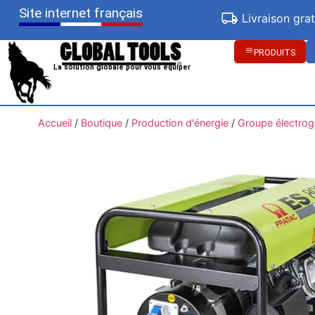
Site internet français
Livraison gra
PRODUITS
La solution globale pour vous équiper
Accueil
/
Boutique
/
Production d'énergie
/
Groupe électro