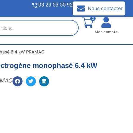
03 23 53 55 92
V
Nous contacter
0
Mon compte
phasé 6.4 kW PRAMAC
ectrogène monophasé 6.4 kW
AMAC