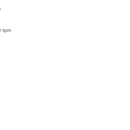
r
0 tpm