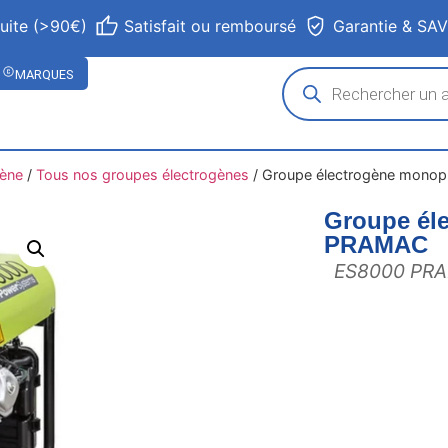
tuite (>90€)
Satisfait ou remboursé
Garantie & SA
MARQUES
gène
/
Tous nos groupes électrogènes
/
Groupe électrogène mono
Groupe él
PRAMAC
ES8000 PR