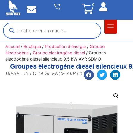
0
Matériel garage
Auto / Moto / PL
Chantier BTP
Accueil
/
Boutique
/
Production d'énergie
/
Groupe
électrogène
/
Groupe électrogène diesel
/
Groupes
électrogène diesel silencieux 9,5 kW AVR SDMO
Groupes électrogène diesel silencieux
DIESEL 15 LC TA SILENCE AVR C5