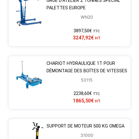
GRUE D’ATELIER 2 TONNES SPÉCIAL
PALETTES EUROPE
WN20
3897,50
€
TTC
3247,92
€
HT
CHARIOT HYDRAULIQUE 1T POUR
DÉMONTAGE DES BOÎTES DE VITESSES
53115
2238,60
€
TTC
1865,50
€
HT
SUPPORT DE MOTEUR 500 KG OMEGA
31000