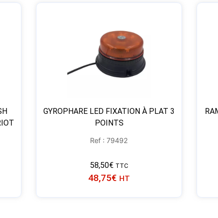
SH
GYROPHARE LED FIXATION À PLAT 3
RA
RIOT
POINTS
Ref : 79492
58,50
€
TTC
48,75
€
HT