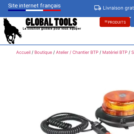
Site internet français
Livraison gra
PRODUITS
La solution globale pour vous équiper
Accueil
/
Boutique
/
Atelier / Chantier BTP
/
Matériel BTP
/
S