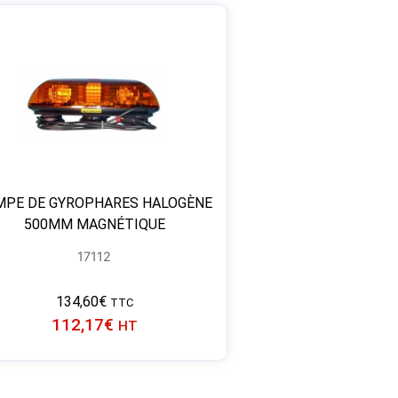
MPE DE GYROPHARES HALOGÈNE
500MM MAGNÉTIQUE
17112
134,60
€
TTC
112,17
€
HT