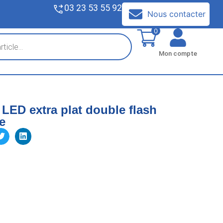
03 23 53 55 92
V
Nous contacter
0
Mon compte
LED extra plat double flash
e