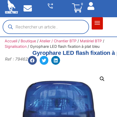
0
Matériel garage
Auto / Moto / PL
Chantier BTP
Accueil
/
Boutique
/
Atelier / Chantier BTP
/
Matériel BTP
/
Signalisation
/
Gyrophare LED flash fixation à plat bleu
Gyrophare LED flash fixation à 
Ref : 79462