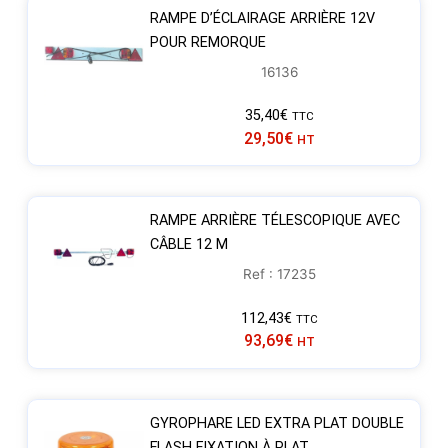
RAMPE D’ÉCLAIRAGE ARRIÈRE 12V
POUR REMORQUE
16136
35,40
€
TTC
29,50
€
HT
RAMPE ARRIÈRE TÉLESCOPIQUE AVEC
CÂBLE 12 M
Ref : 17235
112,43
€
TTC
93,69
€
HT
GYROPHARE LED EXTRA PLAT DOUBLE
FLASH FIXATION À PLAT