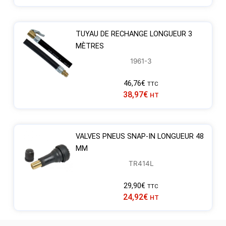
TUYAU DE RECHANGE LONGUEUR 3
MÈTRES
1961-3
46,76
€
TTC
38,97
€
HT
VALVES PNEUS SNAP-IN LONGUEUR 48
MM
TR414L
29,90
€
TTC
24,92
€
HT