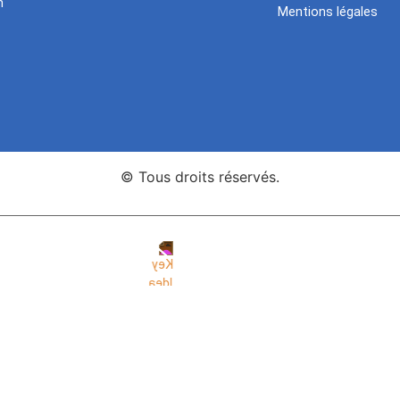
n
Mentions légales
© Tous droits réservés.
nce Web Key Idea Studio
Création de sites WordPress Eleme