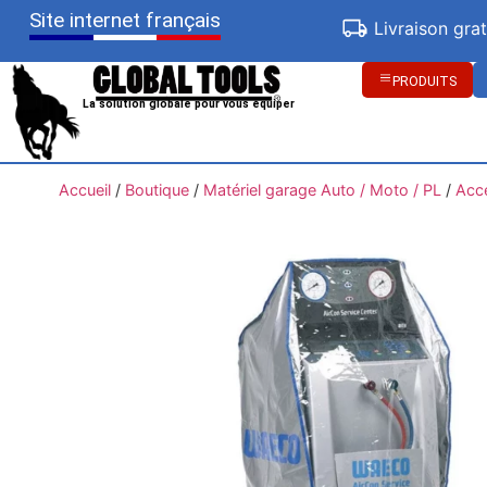
Site internet français
Livraison gra
PRODUITS
La solution globale pour vous équiper
Accueil
/
Boutique
/
Matériel garage Auto / Moto / PL
/
Acc