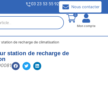
03 23 53 55 92
V
Nous contacter
0
Mon compte
station de recharge de climatisation
r station de recharge de
ion
00081