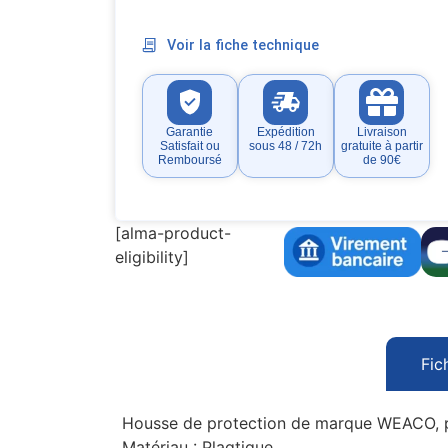
Voir la fiche technique
Garantie
Expédition
Livraison
Satisfait ou
sous 48 / 72h
gratuite à partir
Remboursé
de 90€
[alma-product-
eligibility]
Fic
Housse de protection de marque WEACO, pou
Matériau : Plaqtique