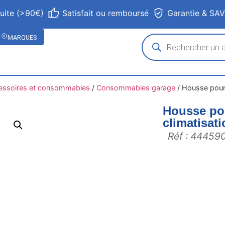
tuite (>90€)
Satisfait ou remboursé
Garantie & SA
MARQUES
essoires et consommables
/
Consommables garage
/
Housse pour 
Housse pou
climatisat
Réf : 44459