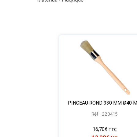
PINCEAU ROND 330 MM Ø40 
Réf : 220415
16,70
€
TTC