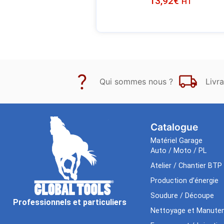
13,92
€
HT
Qui sommes nous ?
Livra
Catalogue
Matériel Garage
Auto / Moto / PL
Atelier / Chantier BTP
Production d’énergie
Soudure / Découpe
Professionnels et particuliers
Nettoyage et Manuten