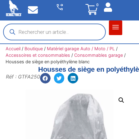
0
Matériel garage
Auto / Moto / PL
Chantier BTP
Accueil
/
Boutique
/
Matériel garage Auto / Moto / PL
/
Accessoires et consommables
/
Consommables garage
/
Housses de siège en polyéthylène blanc
Housses de siège en polyéthyl
Réf : GTFA250