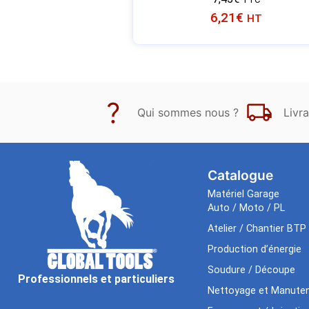
6,21
€
HT
Qui sommes nous ?
Livra
Catalogue
Matériel Garage
Auto / Moto / PL
Atelier / Chantier BTP
Production d’énergie
Soudure / Découpe
Professionnels et particuliers
Nettoyage et Manuten