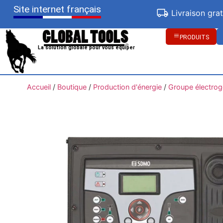
Site internet français
Livraison gra
PRODUITS
La solution globale pour vous équiper
Accueil
/
Boutique
/
Production d'énergie
/
Groupe électro