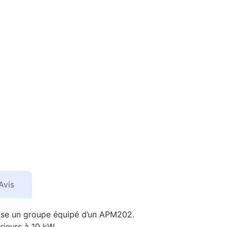
Avis
ose un groupe équipé d’un APM202.
érieurs à 10 kW.