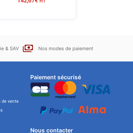
142,67
€
HT
ie & SAV
Nos modes de paiement
Paiement sécurisé
s de vente
es
Nous contacter