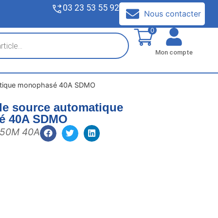
03 23 53 55 92
V
Nous contacter
0
Mon compte
matique monophasé 40A SDMO
de source automatique
é 40A SDMO
 50M 40A