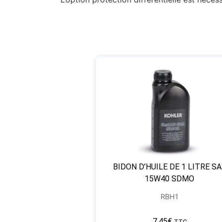
BIDON D’HUILE DE 1 LITRE SA
15W40 SDMO
RBH1
7,45
€
TTC