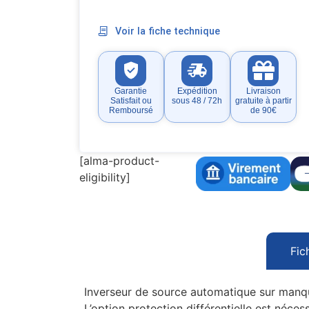
Voir la fiche technique
Garantie
Expédition
Livraison
Satisfait ou
sous 48 / 72h
gratuite à partir
Remboursé
de 90€
[alma-product-
eligibility]
Fic
Inverseur de source automatique sur manq
L’option protection différentielle est néc