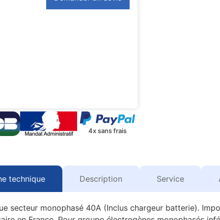
4x sans frais
he technique
Description
Service
ue secteur monophasé 40A (Inclus chargeur batterie). Imp
essaire en France. Pour groupe électrogènes monophasés inf