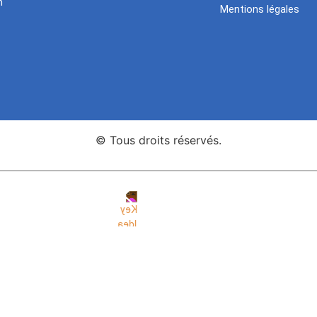
n
Mentions légales
© Tous droits réservés.
nce Web Key Idea Studio
Création de sites WordPress Eleme