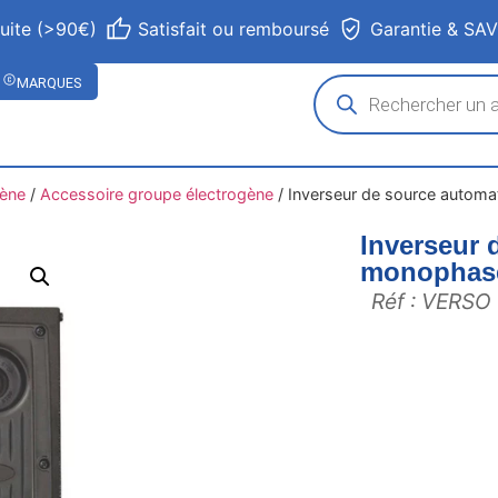
tuite (>90€)
Satisfait ou remboursé
Garantie & SA
MARQUES
gène
/
Accessoire groupe électrogène
/
Inverseur de source auto
Inverseur 
monophas
Réf : VERSO