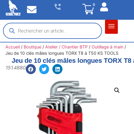
0
Matériel garage
Auto / Moto / PL
Chantier BTP
Accueil
/
Boutique
/
Atelier / Chantier BTP
/
Outillage à main
/
Jeu de 10 clés mâles longues TORX T8 à T50 KS TOOLS
Jeu de 10 clés mâles longues TORX T
151.4880