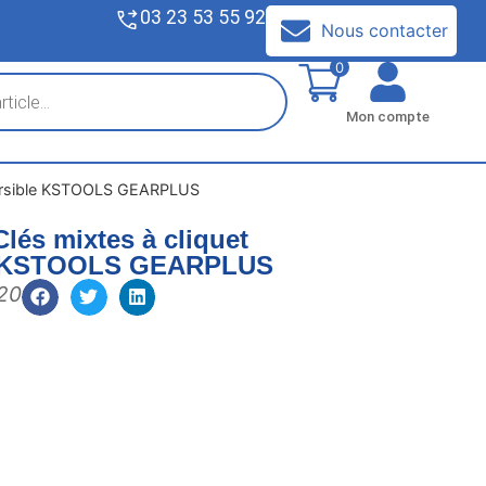
03 23 53 55 92
V
Nous contacter
0
Mon compte
éversible KSTOOLS GEARPLUS
Clés mixtes à cliquet
le KSTOOLS GEARPLUS
620