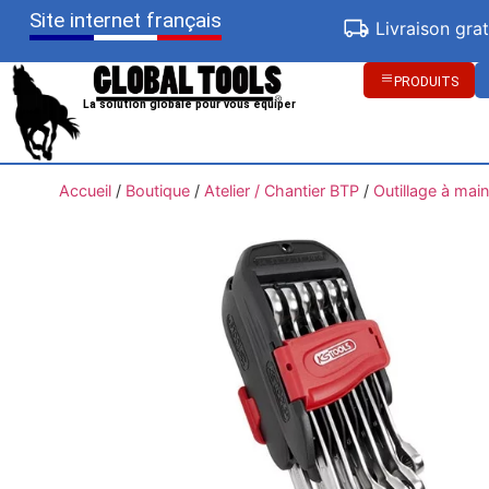
Site internet français
Livraison gra
PRODUITS
La solution globale pour vous équiper
Accueil
/
Boutique
/
Atelier / Chantier BTP
/
Outillage à main