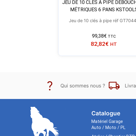
JEU DE 10 CLÉS À PIPE DÉBOUC
MÉTRIQUES 6 PANS KSTOOL
Jeu de 10 clés à pipe réf GT704
99,38
€
TTC
82,82
€
HT
Qui sommes nous ?
Livra
Catalogue
Matériel Garage
Auto / Moto / PL