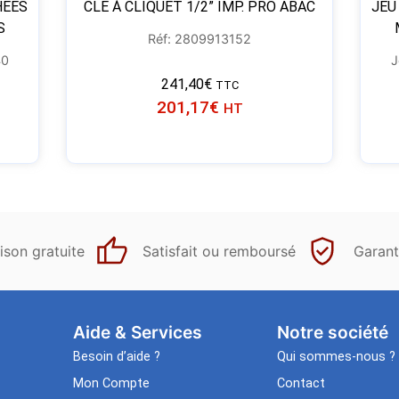
HÉES
CLÉ À CLIQUET 1/2” IMP. PRO ABAC
JEU
S
Réf: 2809913152
40
J
241,40
€
TTC
201,17
€
HT
ison gratuite
Satisfait ou remboursé
Garant
Aide & Services​
Notre société
Besoin d’aide ?
Qui sommes-nous ?
Mon Compte
Contact