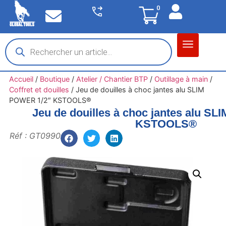
0
Matériel garage
Auto / Moto / PL
Chantier BTP
Accueil
/
Boutique
/
Atelier / Chantier BTP
/
Outillage à main
/
Coffret et douilles
/
Jeu de douilles à choc jantes alu SLIM
POWER 1/2″ KSTOOLS®
Jeu de douilles à choc jantes alu S
KSTOOLS®
Réf : GT0990