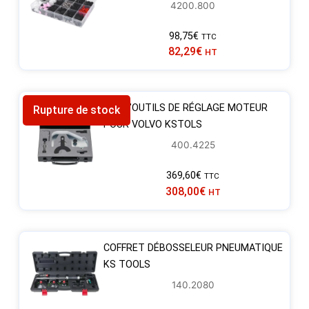
4200.800
98,75
€
TTC
82,29
€
HT
JEU D’OUTILS DE RÉGLAGE MOTEUR
Rupture de stock
POUR VOLVO KSTOLS
400.4225
369,60
€
TTC
308,00
€
HT
COFFRET DÉBOSSELEUR PNEUMATIQUE
KS TOOLS
140.2080