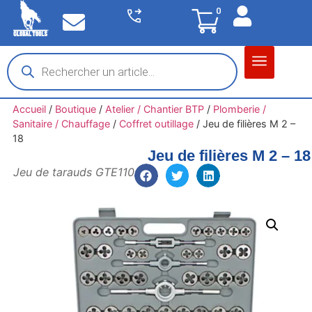
0
Matériel garage
Auto / Moto / PL
Chantier BTP
Accueil
/
Boutique
/
Atelier / Chantier BTP
/
Plomberie /
Sanitaire / Chauffage
/
Coffret outillage
/
Jeu de filières M 2 –
18
Jeu de filières M 2 – 18
Jeu de tarauds GTE110