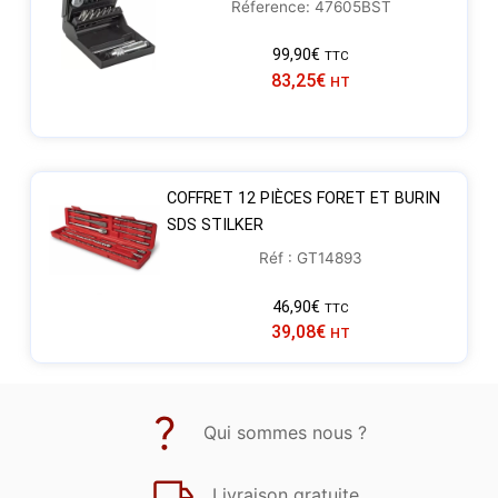
Réference: 47605BST
99,90
€
TTC
83,25
€
HT
COFFRET 12 PIÈCES FORET ET BURIN
SDS STILKER
Réf : GT14893
46,90
€
TTC
39,08
€
HT
Qui sommes nous ?
Livraison gratuite