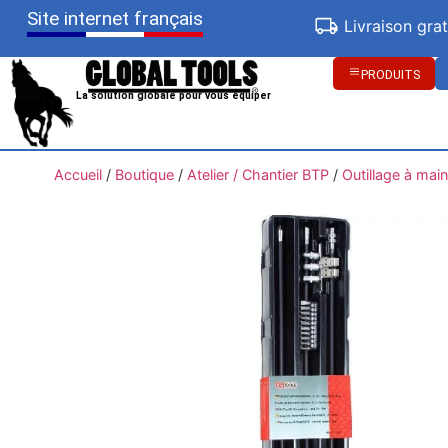
Site internet français
Livraison gra
PRODUITS
La solution globale pour vous équiper
Accueil
/
Boutique
/
Atelier / Chantier BTP
/
Outillage à main