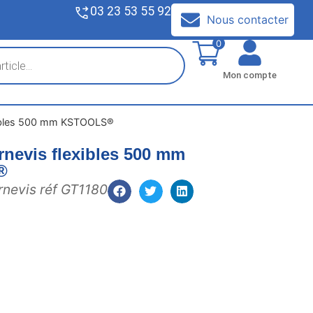
03 23 53 55 92
V
Nous contacter
0
Mon compte
xibles 500 mm KSTOOLS®
rnevis flexibles 500 mm
®
rnevis réf GT1180