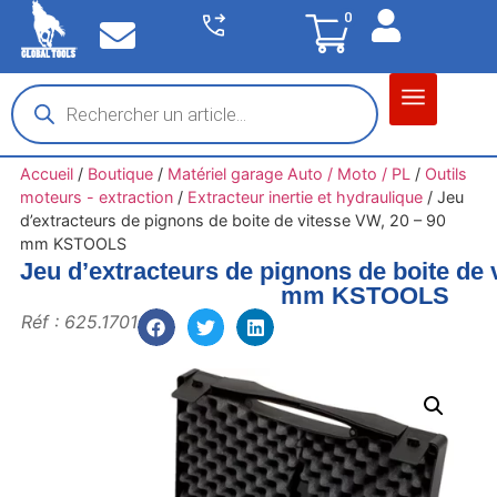
0
Matériel garage
Auto / Moto / PL
Chantier BTP
Accueil
/
Boutique
/
Matériel garage Auto / Moto / PL
/
Outils
moteurs - extraction
/
Extracteur inertie et hydraulique
/
Jeu
d’extracteurs de pignons de boite de vitesse VW, 20 – 90
mm KSTOOLS
Jeu d’extracteurs de pignons de boite de 
mm KSTOOLS
Réf : 625.1701