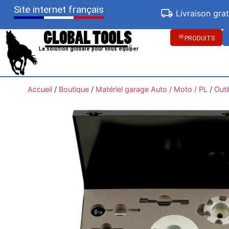
Site internet français
Livraison gra
PRODUITS
La solution globale pour vous équiper
Accueil
/
Boutique
/
Matériel garage Auto / Moto / PL
/
Outi