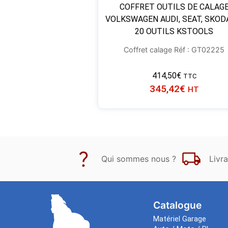
COFFRET OUTILS DE CALAG
VOLKSWAGEN AUDI, SEAT, SKOD
20 OUTILS KSTOOLS
Coffret calage Réf : GT02225
414,50
€
TTC
345,42
€
HT
Qui sommes nous ?
Livra
Catalogue
Matériel Garage