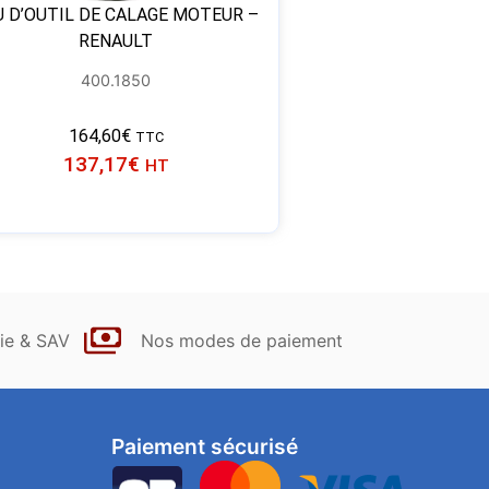
U D’OUTIL DE CALAGE MOTEUR –
RENAULT
400.1850
164,60
€
TTC
137,17
€
HT
ie & SAV
Nos modes de paiement
Paiement sécurisé