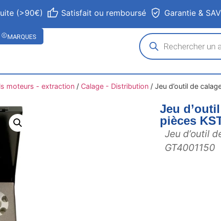
tuite (>90€)
Satisfait ou remboursé
Garantie & SA
MARQUES
ls moteurs - extraction
/
Calage - Distribution
/
Jeu d’outil de cal
Jeu d’outi
pièces K
Jeu d’outil 
GT4001150