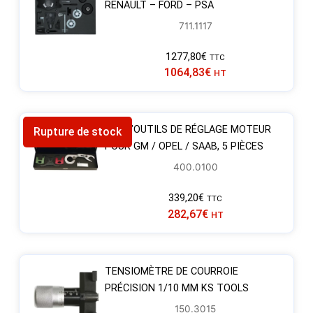
RENAULT – FORD – PSA
711.1117
1277,80
€
TTC
1064,83
€
HT
JEU D’OUTILS DE RÉGLAGE MOTEUR
Rupture de stock
POUR GM / OPEL / SAAB, 5 PIÈCES
400.0100
339,20
€
TTC
282,67
€
HT
TENSIOMÈTRE DE COURROIE
PRÉCISION 1/10 MM KS TOOLS
150.3015