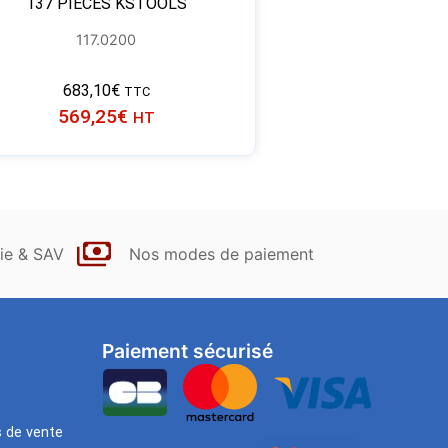
137 PIÈCES KSTOOLS
117.0200
683,10
€
TTC
569,25
€
HT
ie & SAV
Nos modes de paiement
Paiement sécurisé
s de vente