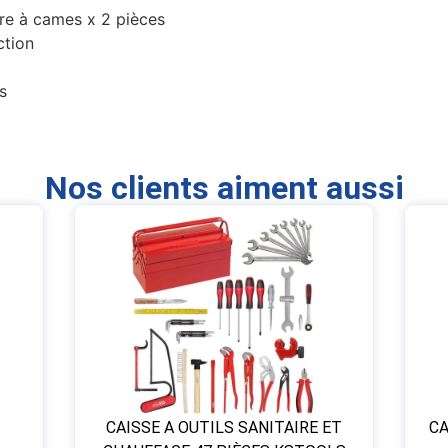
bre à cames x 2 pièces
ction
s
Nos clients aiment aussi
CAISSE A OUTILS SANITAIRE ET
CA