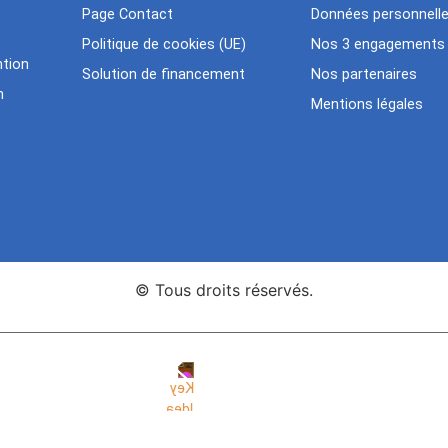
Page Contact
Données personnell
Politique de cookies (UE)
Nos 3 engagements
tion
Solution de financement
Nos partenaires
n
Mentions légales
© Tous droits réservés.
nce Web Key Idea Studio
Création de sites WordPress Eleme