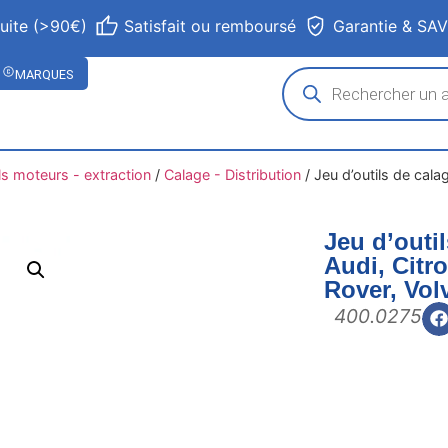
tuite (>90€)
Satisfait ou remboursé
Garantie & SA
MARQUES
ls moteurs - extraction
/
Calage - Distribution
/
Jeu d’outils de cal
Jeu d’outi
Audi, Citr
Rover, Vol
400.0275