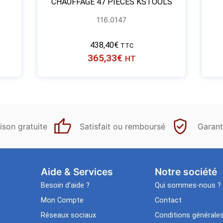
CHAUFFAGE 47 PIÈCES KSTOOLS
116.0147
438,40
€
TTC
365,33
€
HT
ison gratuite
Satisfait ou remboursé
Garant
Aide & Services​
Notre société
Besoin d’aide ?
Qui sommes-nous ?
Mon Compte
Contact
Réseaux sociaux
Conditions générale