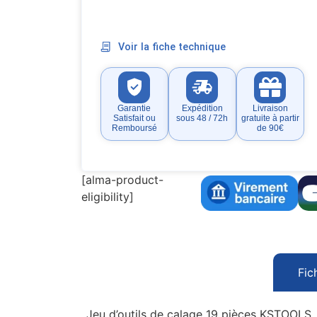
Voir la fiche technique
Garantie
Expédition
Livraison
Satisfait ou
sous 48 / 72h
gratuite à partir
Remboursé
de 90€
[alma-product-
eligibility]
Fic
Jeu d’outils de calage 19 pièces KSTOOLS, 