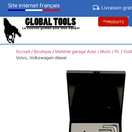
Site internet français
Livraison gra
PRODUITS
La solution globale pour vous équiper
Accueil
/
Boutique
/
Matériel garage Auto / Moto / PL
/
Outi
Volvo, Volkswagen diesel