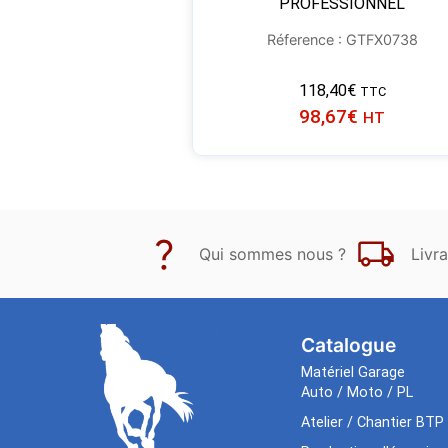
PROFESSIONNEL
Réference : GTFX0738
118,40
€
TTC
98,67
€
HT
Qui sommes nous ?
Livra
Catalogue
Matériel Garage
Auto / Moto / PL
Atelier / Chantier BTP