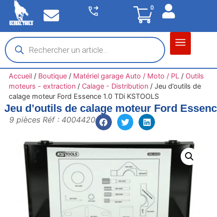
0
Matériel garage
Auto / Moto / PL
Chantier BTP
Accueil
/
Boutique
/
Matériel garage Auto / Moto / PL
/
Outils
moteurs - extraction
/
Calage - Distribution
/
Jeu d’outils de
calage moteur Ford Essence 1.0 TDi KSTOOLS
Jeu d’outils de calage moteur Ford Esse
9 pièces Réf : 4004420