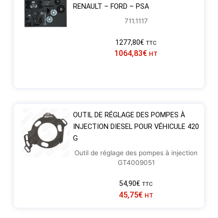
RENAULT – FORD – PSA
711.1117
1277,80
€
TTC
1064,83
€
HT
OUTIL DE RÉGLAGE DES POMPES À
INJECTION DIESEL POUR VÉHICULE 420
G
Outil de réglage des pompes à injection
GT4009051
54,90
€
TTC
45,75
€
HT