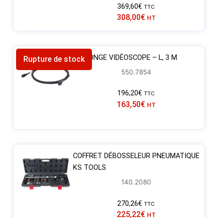
369,60
€
TTC
308,00
€
HT
RALLONGE VIDÉOSCOPE – L, 3 M
Rupture de stock
550.7854
196,20
€
TTC
163,50
€
HT
COFFRET DÉBOSSELEUR PNEUMATIQUE
KS TOOLS
140.2080
270,26
€
TTC
225,22
€
HT