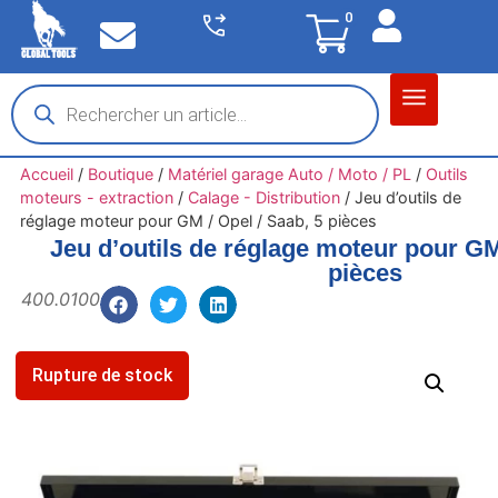
0
Matériel garage
Auto / Moto / PL
Chantier BTP
Accueil
/
Boutique
/
Matériel garage Auto / Moto / PL
/
Outils
moteurs - extraction
/
Calage - Distribution
/
Jeu d’outils de
réglage moteur pour GM / Opel / Saab, 5 pièces
Jeu d’outils de réglage moteur pour GM 
pièces
400.0100
Rupture de stock