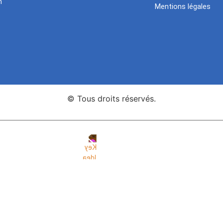
n
Mentions légales
© Tous droits réservés.
nce Web Key Idea Studio
Création de sites WordPress Eleme