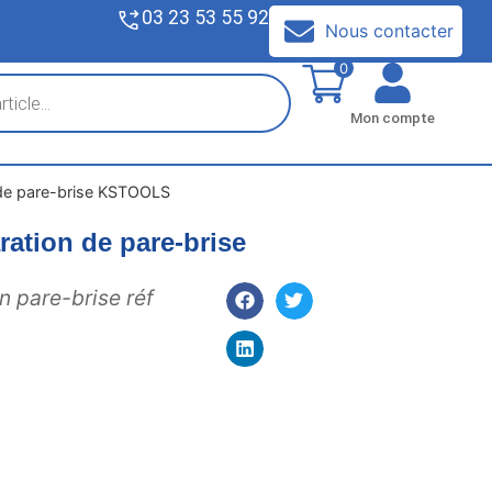
03 23 53 55 92
V
Nous contacter
0
Mon compte
 de pare-brise KSTOOLS
ration de pare-brise
n pare-brise réf