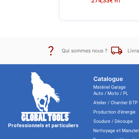
274,33
€
HT
Qui sommes nous ?
Livra
Catalogue
Matériel Garage
Auto / Moto / PL
Atelier / Chantier BTP
Production d’énergie
Soudure / Découpe
Professionnels et particuliers
Nettoyage et Manuten