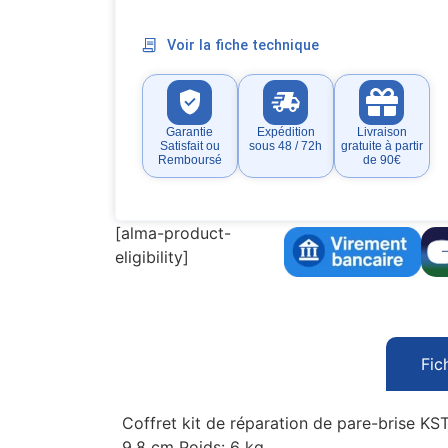
Voir la fiche technique
Garantie
Expédition
Livraison
Satisfait ou
sous 48 / 72h
gratuite à partir
Remboursé
de 90€
[alma-product-
eligibility]
Fic
Coffret kit de réparation de pare-brise KST
9,8 cm Poids: 6 kg