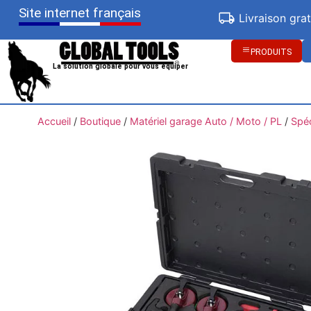
Site internet français
Livraison gra
PRODUITS
La solution globale pour vous équiper
Accueil
/
Boutique
/
Matériel garage Auto / Moto / PL
/
Spéc