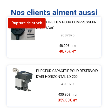
Nos clients aiment aussi
KIT ENTRETIEN POUR COMPRESSEUR
Rupture de stock
NS39 ABAC
9037875
48,90
€
TTC
40,75
€
HT
PURGEUR CAPACITIF POUR RÉSERVOIR
D’AIR HORIZONTAL LD 200
420020
430,80
€
TTC
359,00
€
HT