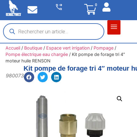
0
Matériel garage
Auto / Moto / PL
Chantier BTP
Accueil
/
Boutique
/
Espace vert irrigation
/
Pompage
/
Pompe électrique eau chargée
/
Kit pompe de forage tri 4″
moteur huile RENSON
Kit pompe de forage tri 4″ moteur
980073