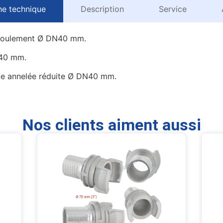
he technique
Description
Service
refoulement Ø DN40 mm.
N40 mm.
lle annelée réduite Ø DN40 mm.
Nos clients aiment aussi