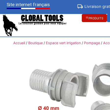
Site internet français
Livraison gra
PRODUITS
La solution globale pour vous équiper
Accueil
/
Boutique
/
Espace vert irrigation
/
Pompage
/
Acc