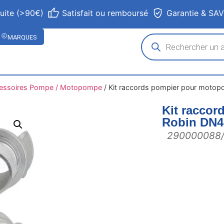
tuite (>90€)
Satisfait ou remboursé
Garantie & SA
MARQUES
essoires Pompe / Motopompe
/
Kit raccords pompier pour mot
Kit racco
Robin DN
290000088