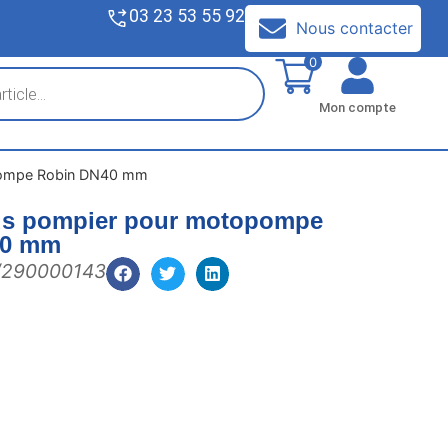
03 23 53 55 92
V
Nous contacter
0
Mon compte
opompe Robin DN40 mm
rds pompier pour motopompe
40 mm
/290000143