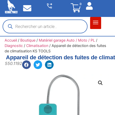
0
Matériel garage
Auto / Moto / PL
Chantier BTP
Accueil
/
Boutique
/
Matériel garage Auto / Moto / PL
/
Diagnostic
/
Climatisation
/
Appareil de détection des fuites
de climatisation KS TOOLS
Appareil de détection des fuites de clim
550.1192