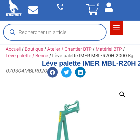
0
Matériel garage
Auto / Moto / PL
Chantier BTP
Accueil
/
Boutique
/
Atelier / Chantier BTP
/
Matériel BTP
/
Lève palette / Benne
/
Lève palette IMER MBL-R20H 2000 Kg
Lève palette IMER MBL-R20H 
070304MBLR020