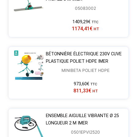
05083002
1409,29
€
TTC
1174,41
€
HT
BÉTONNIÈRE ÉLECTRIQUE 230V CUVE
PLASTIQUE POLIET HDPE IMER
MINIBETA POLIET HDPE
973,60
€
TTC
811,33
€
HT
ENSEMBLE AIGUILLE VIBRANTE Ø 25
LONGUEUR 2 M IMER
0501EPVI2520