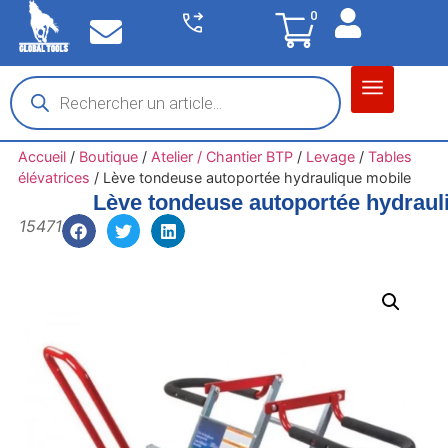
0
Matériel garage
Auto / Moto / PL
Chantier BTP
Accueil
/
Boutique
/
Atelier / Chantier BTP
/
Levage
/
Tables
élévatrices
/
Lève tondeuse autoportée hydraulique mobile
Lève tondeuse autoportée hydraul
15471