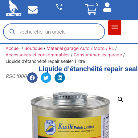
0
Matériel garage
Auto / Moto / PL
Chantier BTP
Accueil
/
Boutique
/
Matériel garage Auto / Moto / PL
/
Accessoires et consommables
/
Consommables garage
/
Liquide d’étanchéité repair sealer 1 litre
Liquide d’étanchéité repair seale
RSC1000