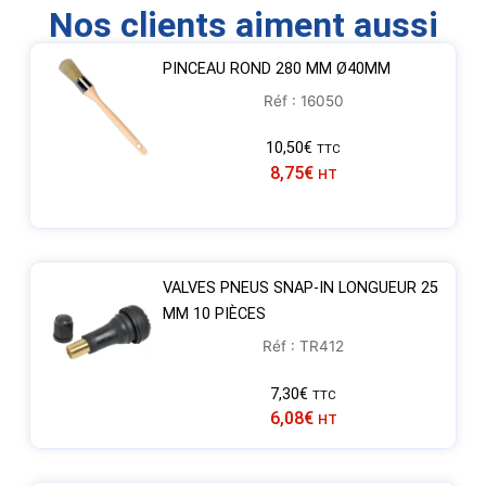
Nos clients aiment aussi
PINCEAU ROND 280 MM Ø40MM
Réf : 16050
10,50
€
TTC
8,75
€
HT
VALVES PNEUS SNAP-IN LONGUEUR 25
MM 10 PIÈCES
Réf : TR412
7,30
€
TTC
6,08
€
HT